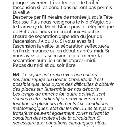
progressivement la vallée, soit de tenter
l’ascension si les conditions ne l’ont pas permis
la veille.
Descente par l’itinéraire de montée jusqu’à Tête
Rousse. Puis nous rejoignons le Nid d’Aigle, où
le tramway du Mont-Blanc puis le téléphérique
de Bellevue nous ramènent aux Houches.
L’heure de séparation dépendra du jour de
l’ascension, J 5 ou J 6. Si vous avez fait
l’ascension la veille, la séparation s’effectuera
en fin de matinée ou en début d’après-midi. Si
vous avez fait l’ascension le jour même, la
séparation aura lieu en fin d’après-midi.
Repas du midi et du soir libre.
NB
: Le séjour est prévu avec une nuit au
nouveau refuge du Goûter. Cependant, il est
possible que nous ayons des difficultés à obtenir
des places sur l’ensemble de nos départs.
Les temps de marche (ou autre activité) sont
donnés à titre indicatif et peuvent varier en
fonction de plusieurs éléments (ex : conditions
météorologiques, état du terrain…). Les temps de
transferts peuvent également varier suivant la
condition des routes et de la circulation. Si
nécessaire (ex : conditions climatiques, aléas