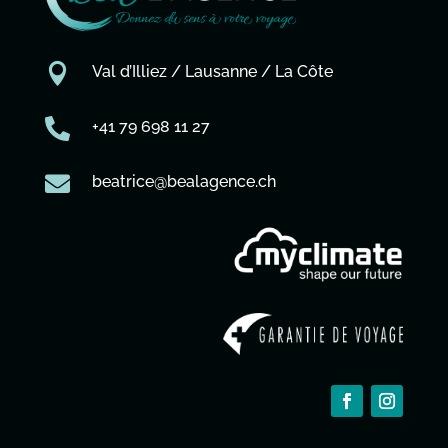

Val d’Illiez / Lausanne / La Côte

+41 79 698 11 27

beatrice@bealagence.ch