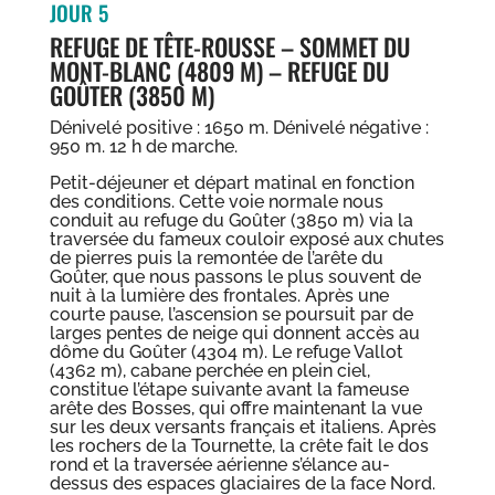
JOUR 5
REFUGE DE TÊTE-ROUSSE – SOMMET DU
MONT-BLANC (4809 M) – REFUGE DU
GOÛTER (3850 M)
Dénivelé positive : 1650 m. Dénivelé négative :
950 m. 12 h de marche.
Petit-déjeuner et départ matinal en fonction
des conditions. Cette voie normale nous
conduit au refuge du Goûter (3850 m) via la
traversée du fameux couloir exposé aux chutes
de pierres puis la remontée de l’arête du
Goûter, que nous passons le plus souvent de
nuit à la lumière des frontales. Après une
courte pause, l’ascension se poursuit par de
larges pentes de neige qui donnent accès au
dôme du Goûter (4304 m). Le refuge Vallot
(4362 m), cabane perchée en plein ciel,
constitue l’étape suivante avant la fameuse
arête des Bosses, qui offre maintenant la vue
sur les deux versants français et italiens. Après
les rochers de la Tournette, la crête fait le dos
rond et la traversée aérienne s’élance au-
dessus des espaces glaciaires de la face Nord.