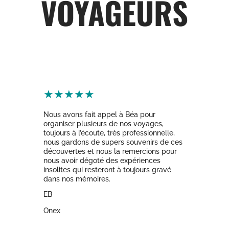
VOYAGEURS
★
★
★
★
★
Nous avons fait appel à Béa pour
En
organiser plusieurs de nos voyages,
ch
toujours à l’écoute, très professionnelle,
fa
nous gardons de supers souvenirs de ces
No
découvertes et nous la remercions pour
no
nous avoir dégoté des expériences
an
insolites qui resteront à toujours gravé
Gr
dans nos mémoires.
Li
EB
J
Onex
D