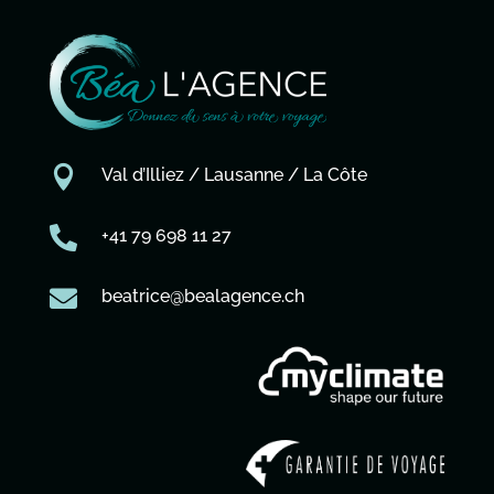

Val d’Illiez / Lausanne / La Côte

+41 79 698 11 27

beatrice@bealagence.ch